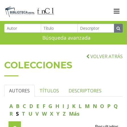
Búsqueda avanzada
VOLVER ATRÁS
COLECCIONES
AUTORES
TÍTULOS
DESCRIPTORES
A
B
C
D
E
F
G
H
I
J
K
L
M
N
O
P
Q
R
S
T
U
V
W
X
Y
Z
Más
Resultados