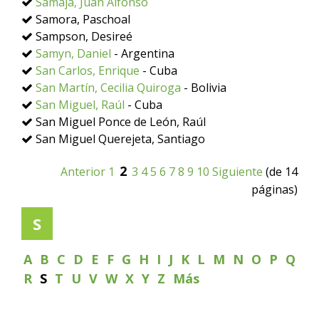
Samaja, Juan Alfonso
Samora, Paschoal
Sampson, Desireé
Samyn, Daniel
- Argentina
San Carlos, Enrique
- Cuba
San Martín, Cecilia Quiroga
- Bolivia
San Miguel, Raúl
- Cuba
San Miguel Ponce de León, Raúl
San Miguel Querejeta, Santiago
2
Anterior
1
3
4
5
6
7
8
9
10
Siguiente
(de 14
páginas)
S
A
B
C
D
E
F
G
H
I
J
K
L
M
N
O
P
Q
R
S
T
U
V
W
X
Y
Z
Más