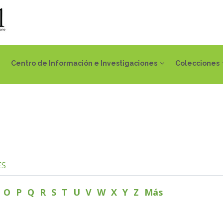
Centro de Información e Investigaciones
Colecciones
ES
N
O
P
Q
R
S
T
U
V
W
X
Y
Z
Más