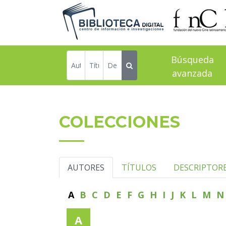
Búsqueda
avanzada
COLECCIONES
AUTORES
TÍTULOS
DESCRIPTOR
A
B
C
D
E
F
G
H
I
J
K
L
M
A