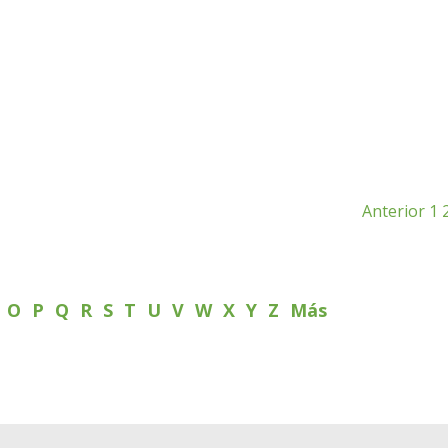
Anterior
1
N
O
P
Q
R
S
T
U
V
W
X
Y
Z
Más