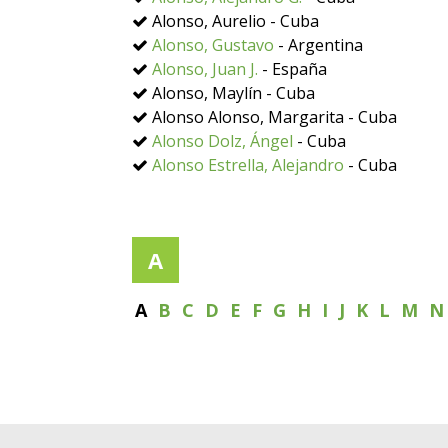
Alonso, Aurelio - Cuba
Alonso, Gustavo
- Argentina
Alonso, Juan J.
- España
Alonso, Maylín - Cuba
Alonso Alonso, Margarita - Cuba
Alonso Dolz, Ángel
- Cuba
Alonso Estrella, Alejandro
- Cuba
A
A
B
C
D
E
F
G
H
I
J
K
L
M