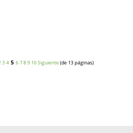
5
2
3
4
6
7
8
9
10
Siguiente
(de 13 páginas)