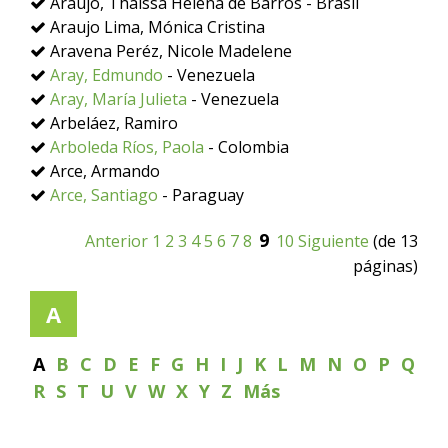
Araújo, Thaissa Helena de Barros - Brasil
Araujo Lima, Mónica Cristina
Aravena Peréz, Nicole Madelene
Aray, Edmundo
- Venezuela
Aray, María Julieta
- Venezuela
Arbeláez, Ramiro
Arboleda Ríos, Paola
- Colombia
Arce, Armando
Arce, Santiago
- Paraguay
9
Anterior
1
2
3
4
5
6
7
8
10
Siguiente
(de 13
páginas)
A
A
B
C
D
E
F
G
H
I
J
K
L
M
N
O
P
Q
R
S
T
U
V
W
X
Y
Z
Más