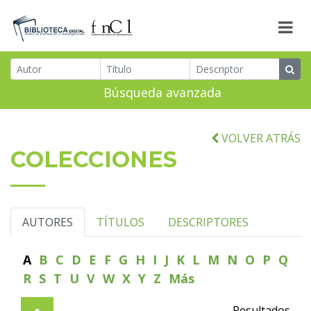
Búsqueda avanzada
VOLVER ATRÁS
COLECCIONES
AUTORES
TÍTULOS
DESCRIPTORES
A
B
C
D
E
F
G
H
I
J
K
L
M
N
O
P
Q
R
S
T
U
V
W
X
Y
Z
Más
Resultados