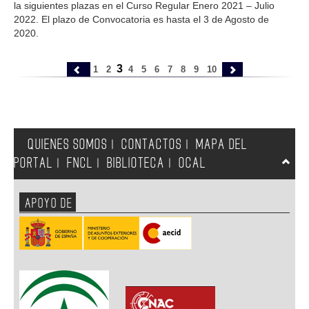
la siguientes plazas en el Curso Regular Enero 2021 – Julio
2022. El plazo de Convocatoria es hasta el 3 de Agosto de
2020.
3
1
2
4
5
6
7
8
9
10
QUIENES SOMOS
CONTACTOS
MAPA DEL
|
|
PORTAL
FNCL
BIBLIOTECA
OCAL
|
|
|
APOYO DE