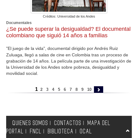
Créditos: Universidad de los Andes
Documentales
¿Se puede superar la desigualdad? El documental
colombiano que siguió 14 años a familias
"El juego de la vida", documental dirigido por Andrés Ruiz
Zuluaga, llegó a salas de cine en Colombia tras un proceso de
grabación de 14 años. La película parte de una investigación de
la Universidad de los Andes sobre pobreza, desigualdad y
movilidad social.
1
2
3
4
5
6
7
8
9
10
QUIENES SOMOS
CONTACTOS
MAPA DEL
|
|
PORTAL
FNCL
BIBLIOTECA
OCAL
|
|
|