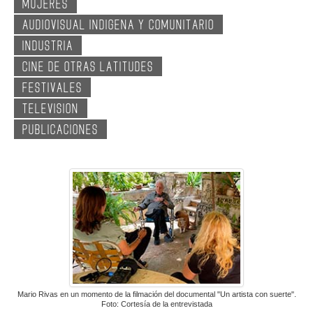
MUJERES
GALERIA
AUDIOVISUAL INDIGENA Y COMUNITARIO
INDUSTRIA
CINE DE OTRAS LATITUDES
FESTIVALES
TELEVISION
PUBLICACIONES
Mario Rivas en un momento de la filmación del documental "Un artista con suerte".
Foto: Cortesía de la entrevistada