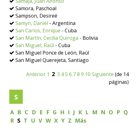
Samaja, Juan Alfonso
Samora, Paschoal
Sampson, Desireé
Samyn, Daniel
- Argentina
San Carlos, Enrique
- Cuba
San Martín, Cecilia Quiroga
- Bolivia
San Miguel, Raúl
- Cuba
San Miguel Ponce de León, Raúl
San Miguel Querejeta, Santiago
2
Anterior
1
3
4
5
6
7
8
9
10
Siguiente
(de 14
páginas)
S
A
B
C
D
E
F
G
H
I
J
K
L
M
N
O
P
Q
R
S
T
U
V
W
X
Y
Z
Más