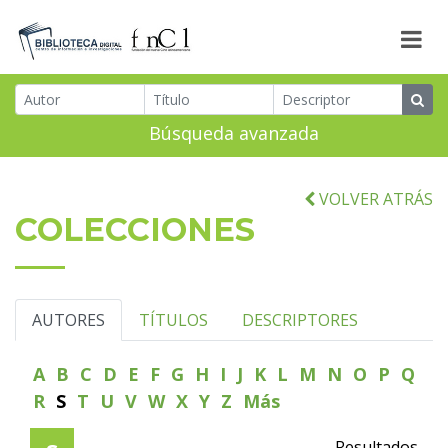
Búsqueda avanzada
VOLVER ATRÁS
COLECCIONES
AUTORES
TÍTULOS
DESCRIPTORES
A
B
C
D
E
F
G
H
I
J
K
L
M
N
O
P
Q
R
S
T
U
V
W
X
Y
Z
Más
Resultados