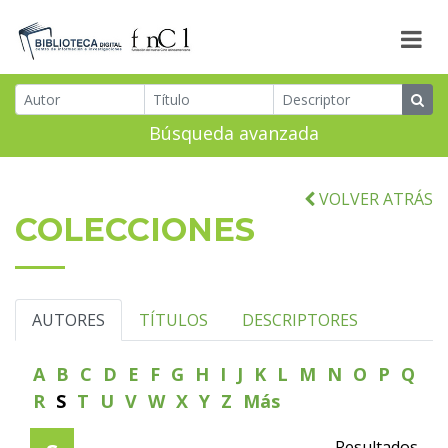
Búsqueda avanzada
VOLVER ATRÁS
COLECCIONES
AUTORES
TÍTULOS
DESCRIPTORES
A
B
C
D
E
F
G
H
I
J
K
L
M
N
O
P
Q
R
S
T
U
V
W
X
Y
Z
Más
Resultados