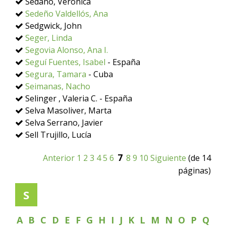
Sedano, Verónica
Sedeño Valdellós, Ana
Sedgwick, John
Seger, Linda
Segovia Alonso, Ana I.
Seguí Fuentes, Isabel
- España
Segura, Tamara
- Cuba
Seimanas, Nacho
Selinger , Valeria C. - España
Selva Masoliver, Marta
Selva Serrano, Javier
Sell Trujillo, Lucía
7
Anterior
1
2
3
4
5
6
8
9
10
Siguiente
(de 14
páginas)
S
A
B
C
D
E
F
G
H
I
J
K
L
M
N
O
P
Q