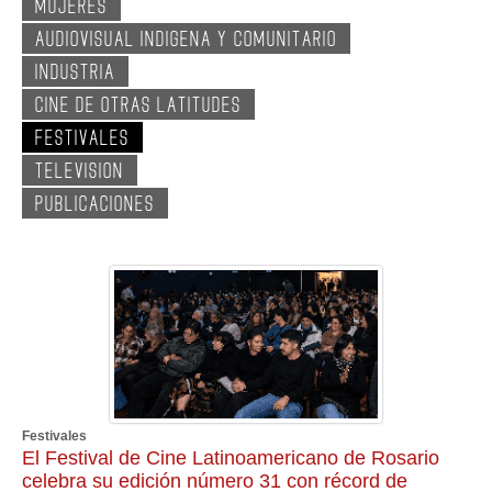
MUJERES
GALERIA
AUDIOVISUAL INDIGENA Y COMUNITARIO
INDUSTRIA
CINE DE OTRAS LATITUDES
FESTIVALES
TELEVISION
PUBLICACIONES
Festivales
El Festival de Cine Latinoamericano de Rosario
celebra su edición número 31 con récord de