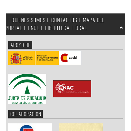
QUIENES SOMOS
CONTACTOS
MAPA DEL
|
|
PORTAL
FNCL
BIBLIOTECA
OCAL
|
|
|
APOYO DE
COLABORACION