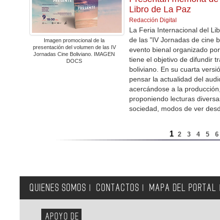
Libro de La Paz
Redacción Digital
La Feria Internacional del L
de las "IV Jornadas de cine 
Imagen promocional de la
presentación del volumen de las IV
evento bienal organizado po
Jornadas Cine Boliviano. IMAGEN
tiene el objetivo de difundir 
DOCS
boliviano. En su cuarta vers
pensar la actualidad del audi
acercándose a la producción, 
proponiendo lecturas diversa
sociedad, modos de ver desd
1
2
3
4
5
QUIENES SOMOS
CONTACTOS
MAPA DEL PORTAL
|
|
APOYO DE