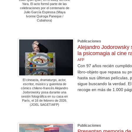
Yara. El acto formó parte de las
celebraciones por el centenario de
Julio García Espinosa (Maya
Ivonne Quiroga Paneque /
Cubahora)
Publicaciones
Alejandro Jodorowsky s
la psicomagia al cine r
AFP
Con 97 años recién cumplidos
libro-objeto que repasa su pro
hasta sus últimas películas,
El cineasta, dramaturgo, actor,
sigue buscando la verdad. El 
escritor, músico y guionista de
cómics chileno-francés Alejandro
recoge en más de 1.000 pági
Jodorowsky posa durante una
sesión fotográfica en su casa en
París, el 16 de febrero de 2026.
(JOEL SAGET/AFP)
Publicaciones
Presentan memoria de I