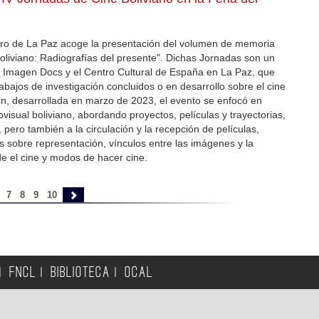
ibro de La Paz acoge la presentación del volumen de memoria
boliviano: Radiografías del presente". Dichas Jornadas son un
r Imagen Docs y el Centro Cultural de España en La Paz, que
trabajos de investigación concluidos o en desarrollo sobre el cine
ión, desarrollada en marzo de 2023, el evento se enfocó en
ovisual boliviano, abordando proyectos, películas y trayectorias,
pero también a la circulación y la recepción de películas,
s sobre representación, vínculos entre las imágenes y la
e el cine y modos de hacer cine.
6
7
8
9
10
FNCL
BIBLIOTECA
OCAL
|
|
|