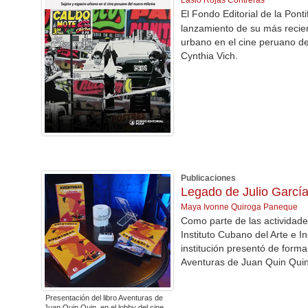
Laslo Rojas Contreras
El Fondo Editorial de la Pont
lanzamiento de su más recient
urbano en el cine peruano de
Cynthia Vich.
Publicaciones
Legado de Julio García
Maya Ivonne Quiroga Paneque
Como parte de las actividade
Instituto Cubano del Arte e In
institución presentó de forma
Aventuras de Juan Quin Quin
Presentación del libro Aventuras de
Juan Quin Quin, en el lobby del cine