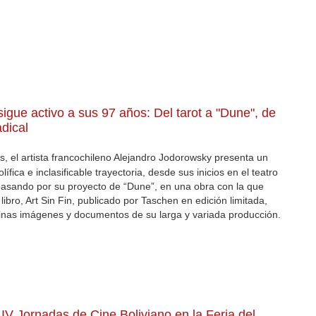
igue activo a sus 97 años: Del tarot a "Dune", de
adical
, el artista francochileno Alejandro Jodorowsky presenta un
lífica e inclasificable trayectoria, desde sus inicios en el teatro
 pasando por su proyecto de “Dune”, en una obra con la que
libro, Art Sin Fin, publicado por Taschen en edición limitada,
nas imágenes y documentos de su larga y variada producción.
V Jornadas de Cine Boliviano en la Feria del