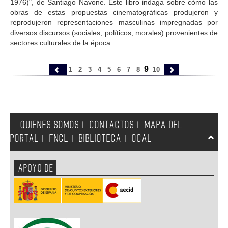
1976)", de Santiago Navone. Este libro indaga sobre cómo las
obras de estas propuestas cinematográficas produjeron y
reprodujeron representaciones masculinas impregnadas por
diversos discursos (sociales, políticos, morales) provenientes de
sectores culturales de la época.
9
1
2
3
4
5
6
7
8
10
QUIENES SOMOS
CONTACTOS
MAPA DEL
|
|
PORTAL
FNCL
BIBLIOTECA
OCAL
|
|
|
APOYO DE