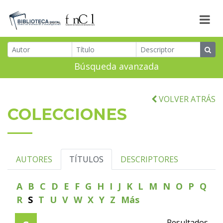
Búsqueda avanzada
VOLVER ATRÁS
COLECCIONES
AUTORES
TÍTULOS
DESCRIPTORES
A
B
C
D
E
F
G
H
I
J
K
L
M
N
O
P
Q
R
S
T
U
V
W
X
Y
Z
Más
Resultados