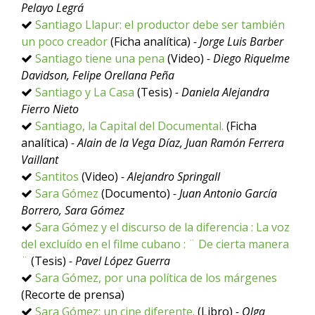
Pelayo Legrá
Santiago Llapur: el productor debe ser también
un poco creador
(Ficha analítica)
- Jorge Luis Barber
Santiago tiene una pena
(Video)
- Diego Riquelme
Davidson, Felipe Orellana Peña
Santiago y La Casa
(Tesis)
- Daniela Alejandra
Fierro Nieto
Santiago, la Capital del Documental.
(Ficha
analítica)
- Alain de la Vega Díaz, Juan Ramón Ferrera
Vaillant
Santitos
(Video)
- Alejandro Springall
Sara Gómez
(Documento)
- Juan Antonio García
Borrero, Sara Gómez
Sara Gómez y el discurso de la diferencia : La voz
del excluído en el filme cubano : ¨ De cierta manera
¨
(Tesis)
- Pavel López Guerra
Sara Gómez, por una política de los márgenes
(Recorte de prensa)
Sara Gómez: un cine diferente.
(Libro)
- Olga