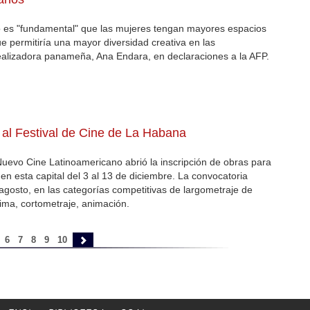
o es "fundamental" que las mujeres tengan mayores espacios
ue permitiría una mayor diversidad creativa en las
ealizadora panameña, Ana Endara, en declaraciones a la AFP.
a al Festival de Cine de La Habana
 Nuevo Cine Latinoamericano abrió la inscripción de obras para
en esta capital del 3 al 13 de diciembre. La convocatoria
gosto, en las categorías competitivas de largometraje de
rima, cortometraje, animación.
6
7
8
9
10