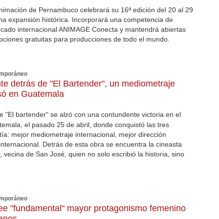
 Animación de Pernambuco celebrará su 16ª edición del 20 al 29
a expansión histórica. Incorporará una competencia de
ercado internacional ANIMAGE Conecta y mantendrá abiertas
ripciones gratuitas para producciones de todo el mundo.
temporáneo
te detrás de "El Bartender", un mediometraje
asó en Guatemala
e "El bartender" se alzó con una contundente victoria en el
temala, el pasado 25 de abril, donde conquistó las tres
ía: mejor mediometraje internacional, mejor dirección
 internacional. Detrás de esta obra se encuentra la cineasta
 vecina de San José, quien no solo escribió la historia, sino
temporáneo
ee "fundamental" mayor protagonismo femenino
canos