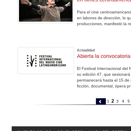
Para el cine centroamerican
en labores de dirección, lo q
producciones, manifestó la r
Actualidad
Abierta la convocatori
El Festival Internacional del
su edición 47, que sesionará 
permanecerá hasta el 15 de a
ficción, documental, ópera p
2
1
3
4
5