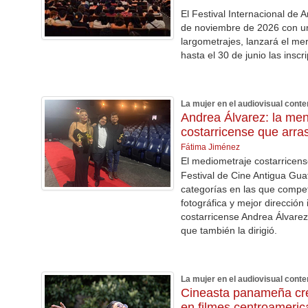
El Festival Internacional de
de noviembre de 2026 con un
largometrajes, lanzará el m
hasta el 30 de junio las insc
La mujer en el audiovisual con
Andrea Álvarez: la men
costarricense que arr
Fátima Jiménez
El mediometraje costarricens
Festival de Cine Antigua Gua
categorías en las que compet
fotográfica y mejor dirección
costarricense Andrea Álvarez,
que también la dirigió.
La mujer en el audiovisual con
Cineasta panameña cr
en filmes centroameri