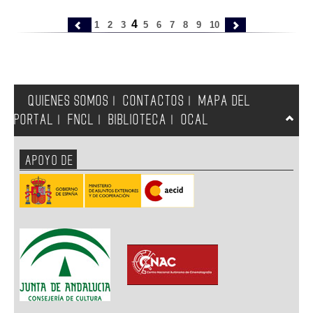
4
1
2
3
5
6
7
8
9
10
QUIENES SOMOS
CONTACTOS
MAPA DEL
|
|
PORTAL
FNCL
BIBLIOTECA
OCAL
|
|
|
APOYO DE