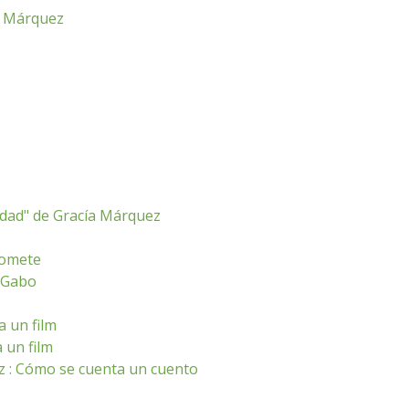
ía Márquez
edad" de Gracía Márquez
romete
l Gabo
a un film
 un film
z : Cómo se cuenta un cuento