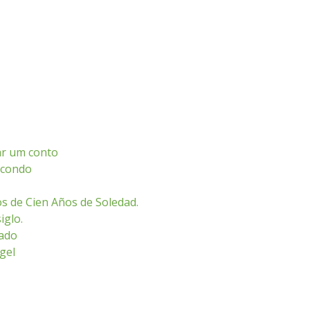
ar um conto
acondo
os de Cien Años de Soledad.
iglo.
vado
gel