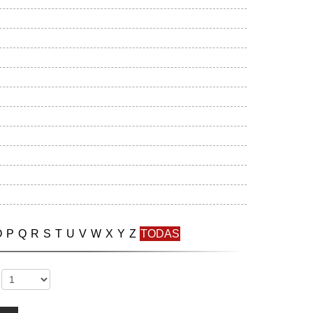
O
P
Q
R
S
T
U
V
W
X
Y
Z
TODAS
: