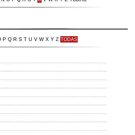
O
P
Q
R
S
T
U
V
W
X
Y
Z
TODAS