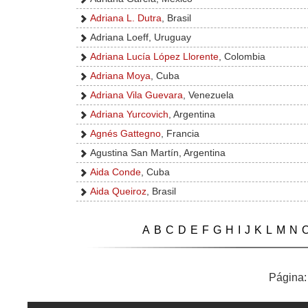
Adriana L. Dutra
, Brasil
Adriana Loeff, Uruguay
Adriana Lucía López Llorente
, Colombia
Adriana Moya
, Cuba
Adriana Vila Guevara
, Venezuela
Adriana Yurcovich
, Argentina
Agnés Gattegno
, Francia
Agustina San Martín, Argentina
Aida Conde
, Cuba
Aida Queiroz
, Brasil
A
B
C
D
E
F
G
H
I
J
K
L
M
N
Página