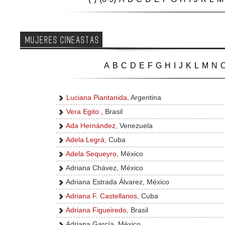
MUJERES CINEASTAS
A
B
C
D
E
F
G
H
I
J
K
L
M
N
Luciana Piantanida
, Argentina
Vera Egito
, Brasil
Ada Hernández
, Venezuela
Adela Legrá
, Cuba
Adela Sequeyro
, México
Adriana Chávez, México
Adriana Estrada Álvarez, México
Adriana F. Castellanos
, Cuba
Adriana Figueiredo
, Brasil
Adriana García, México