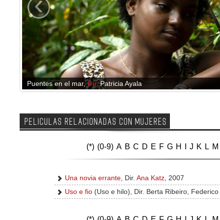
‹
Puentes en el mar
,
Dir.
Patricia Ayala
PELICULAS RELACIONADAS CON MUJERES
(*)
(0-9)
A
B
C
D
E
F
G
H
I
J
K
L
M
Una novia errante
, Dir.
Ana Katz
, 2007
Uso e fio
(Uso e hilo), Dir. Berta Ribeiro, Federico
(*)
(0-9)
A
B
C
D
E
F
G
H
I
J
K
L
M