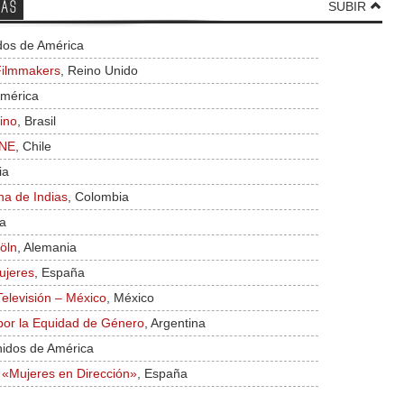
TAS
SUBIR
dos de América
Filmmakers
, Reino Unido
América
ino
, Brasil
INE
, Chile
ia
na de Indias
, Colombia
ia
öln
, Alemania
ujeres
, España
Televisión – México
, México
 por la Equidad de Género
, Argentina
nidos de América
«Mujeres en Dirección»
, España