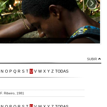
›
SUBIR
N
O
P
Q
R
S
T
U
V
W
X
Y
Z
TODAS
 F. Ribeiro, 1981
N
O
P
Q
R
S
T
U
V
W
X
Y
Z
TODAS