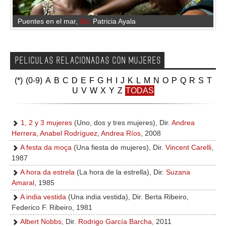
GALERIA
Puentes en el mar
,
Dir.
Patricia Ayala
PELICULAS RELACIONADAS CON MUJERES
(*)
(0-9)
A
B
C
D
E
F
G
H
I
J
K
L
M
N
O
P
Q
R
S
T
U
V
W
X
Y
Z
TODAS
1, 2 y 3 mujeres
(Uno, dos y tres mujeres), Dir.
Andrea
Herrera
,
Anabel Rodríguez
,
Andrea Ríos
, 2008
A festa da moça
(Una fiesta de mujeres), Dir.
Vincent Carelli
,
1987
A hora da estrela
(La hora de la estrella), Dir.
Suzana
Amaral
, 1985
A india vestida
(Una india vestida), Dir. Berta Ribeiro,
Federico F. Ribeiro, 1981
Albert Nobbs
, Dir.
Rodrigo García Barcha
, 2011