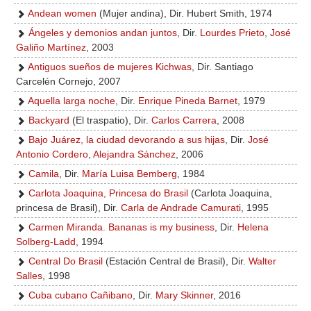
Andean women
(Mujer andina), Dir. Hubert Smith, 1974
Ángeles y demonios andan juntos
, Dir.
Lourdes Prieto
,
José
Galiño Martínez
, 2003
Antiguos sueños de mujeres Kichwas
, Dir. Santiago
Carcelén Cornejo, 2007
Aquella larga noche
, Dir.
Enrique Pineda Barnet
, 1979
Backyard
(El traspatio), Dir.
Carlos Carrera
, 2008
Bajo Juárez, la ciudad devorando a sus hijas
, Dir.
José
Antonio Cordero
,
Alejandra Sánchez
, 2006
Camila
, Dir.
María Luisa Bemberg
, 1984
Carlota Joaquina, Princesa do Brasil
(Carlota Joaquina,
princesa de Brasil), Dir.
Carla de Andrade Camurati
, 1995
Carmen Miranda. Bananas is my business
, Dir.
Helena
Solberg-Ladd
, 1994
Central Do Brasil
(Estación Central de Brasil), Dir.
Walter
Salles
, 1998
Cuba cubano Cañibano
, Dir.
Mary Skinner
, 2016