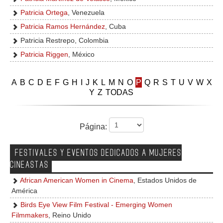
Patricia Ortega
, Venezuela
Patricia Ramos Hernández
, Cuba
Patricia Restrepo, Colombia
Patricia Riggen
, México
A
B
C
D
E
F
G
H
I
J
K
L
M
N
O
P
Q
R
S
T
U
V
W
X
Y
Z
TODAS
Página:
FESTIVALES Y EVENTOS DEDICADOS A MUJERES
CINEASTAS
African American Women in Cinema
, Estados Unidos de
América
Birds Eye View Film Festival - Emerging Women
Filmmakers
, Reino Unido