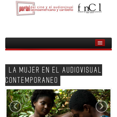
INICIO
FNCL
LA MUJER EN EL AUDIOVISUAL
PELICULAS
CONTEMPORANEO
CINEASTAS
DOCUMENTALES
‹
›
MUJERES
AUDIOVISUAL INDIGENA Y COMUNITARIO