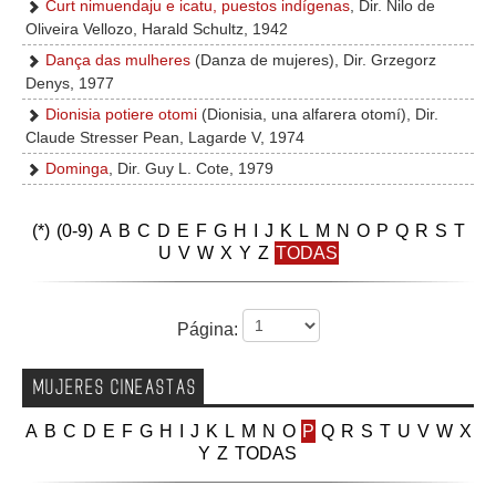
Curt nimuendaju e icatu, puestos indígenas
, Dir. Nilo de
Oliveira Vellozo, Harald Schultz, 1942
Dança das mulheres
(Danza de mujeres), Dir. Grzegorz
Denys, 1977
Dionisia potiere otomi
(Dionisia, una alfarera otomí), Dir.
Claude Stresser Pean, Lagarde V, 1974
Dominga
, Dir. Guy L. Cote, 1979
(*)
(0-9)
A
B
C
D
E
F
G
H
I
J
K
L
M
N
O
P
Q
R
S
T
U
V
W
X
Y
Z
TODAS
Página:
MUJERES CINEASTAS
A
B
C
D
E
F
G
H
I
J
K
L
M
N
O
P
Q
R
S
T
U
V
W
X
Y
Z
TODAS