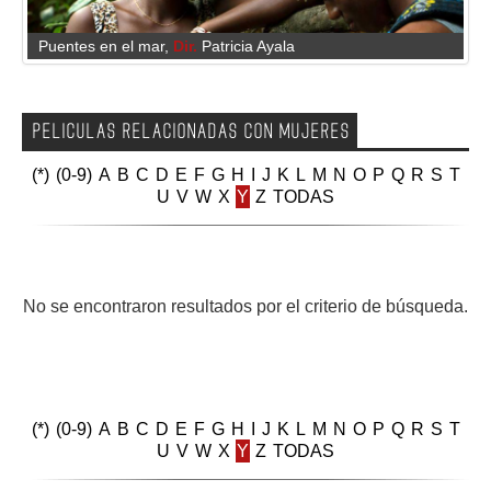
GALERIA
Puentes en el mar
,
Dir.
Patricia Ayala
PELICULAS RELACIONADAS CON MUJERES
(*)
(0-9)
A
B
C
D
E
F
G
H
I
J
K
L
M
N
O
P
Q
R
S
T
U
V
W
X
Y
Z
TODAS
No se encontraron resultados por el criterio de búsqueda.
(*)
(0-9)
A
B
C
D
E
F
G
H
I
J
K
L
M
N
O
P
Q
R
S
T
U
V
W
X
Y
Z
TODAS