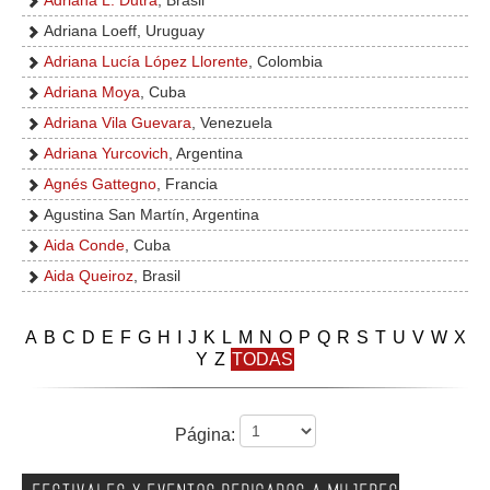
Adriana L. Dutra
, Brasil
Adriana Loeff, Uruguay
Adriana Lucía López Llorente
, Colombia
Adriana Moya
, Cuba
Adriana Vila Guevara
, Venezuela
Adriana Yurcovich
, Argentina
Agnés Gattegno
, Francia
Agustina San Martín, Argentina
Aida Conde
, Cuba
Aida Queiroz
, Brasil
A
B
C
D
E
F
G
H
I
J
K
L
M
N
O
P
Q
R
S
T
U
V
W
X
Y
Z
TODAS
Página: