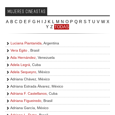
MUJERES CINEASTAS
A
B
C
D
E
F
G
H
I
J
K
L
M
N
O
P
Q
R
S
T
U
V
W
X
Y
Z
TODAS
Luciana Piantanida
, Argentina
Vera Egito
, Brasil
Ada Hernández
, Venezuela
Adela Legrá
, Cuba
Adela Sequeyro
, México
Adriana Chávez, México
Adriana Estrada Álvarez, México
Adriana F. Castellanos
, Cuba
Adriana Figueiredo
, Brasil
Adriana García, México