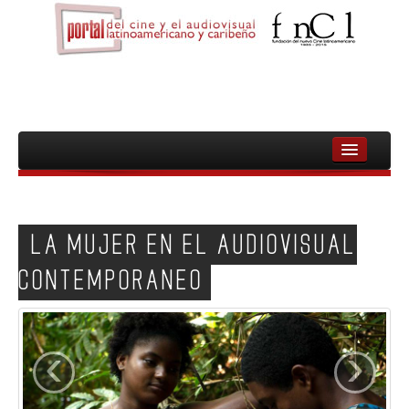
INICIO
FNCL
LA MUJER EN EL AUDIOVISUAL
PELICULAS
CONTEMPORANEO
CINEASTAS
DOCUMENTALES
‹
›
MUJERES
AUDIOVISUAL INDIGENA Y COMUNITARIO