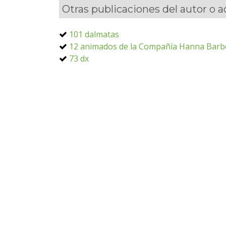
Otras publicaciones del autor o 
101 dalmatas
12 animados de la Compañía Hanna Barb
73 dx
800 balas
Abre los ojos
Ahí está el detalle
Al Este del paraíso
Al Sur de Granada
Aladino
Aladino y la lámpara mágica
Alerta en lo profundo
Alrededor del mundo con Timon y Pumba
Alvín y las ardillas
Angel de fuego
Asterix contra César
Austin power en goldmember