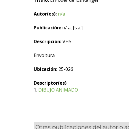
Título:
El Poder de los Ranger
Autor(es):
n/a
Publicación:
n/ a, [s.a.]
Descripción:
VHS
Envoltura
Ubicación:
25-026
Descriptor(es)
1.
DIBUJO ANIMADO
Otras publicaciones del autor o 