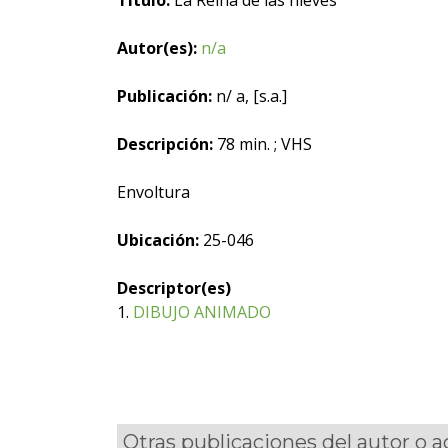
Título:
La Reina de las nieves
Autor(es):
n/a
Publicación:
n/ a, [s.a.]
Descripción:
78 min. ; VHS
Envoltura
Ubicación:
25-046
Descriptor(es)
1.
DIBUJO ANIMADO
Otras publicaciones del autor o 