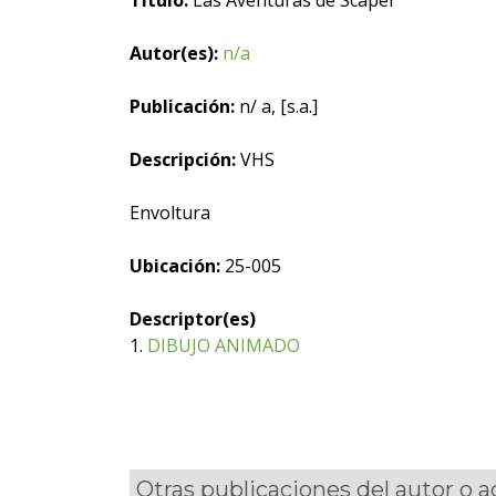
Título:
Las Aventuras de Scaper
Autor(es):
n/a
Publicación:
n/ a, [s.a.]
Descripción:
VHS
Envoltura
Ubicación:
25-005
Descriptor(es)
1.
DIBUJO ANIMADO
Otras publicaciones del autor o 