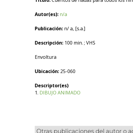
Título:
Cuentos de hadas para todos los ni
Autor(es):
n/a
Publicación:
n/ a, [s.a.]
Descripción:
100 min. ; VHS
Envoltura
Ubicación:
25-060
Descriptor(es)
1.
DIBUJO ANIMADO
Otras publicaciones del autor o 