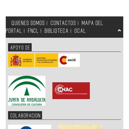
QUIENES SOMOS
CONTACTOS
MAPA DEL
|
|
PORTAL
FNCL
BIBLIOTECA
OCAL
|
|
|
APOYO DE
COLABORACION