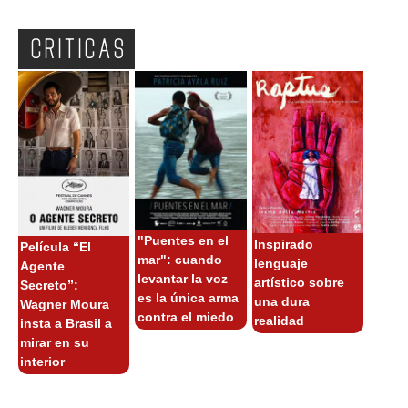
CRITICAS
"Puentes en el
Inspirado
Película “El
mar": cuando
lenguaje
Agente
levantar la voz
artístico sobre
Secreto”:
es la única arma
una dura
Wagner Moura
contra el miedo
realidad
insta a Brasil a
mirar en su
interior