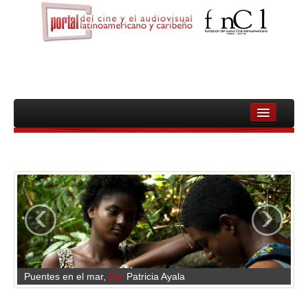
INICIO
FNCL
PELICULAS
‹
›
CINEASTAS
DOCUMENTALES
MUJERES
Puentes en el mar
,
Dir.
Patricia Ayala
AUDIOVISUAL INDIGENA Y COMUNITARIO